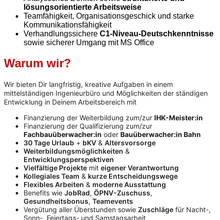
lösungsorientierte Arbeitsweise
Teamfähigkeit, Organisationsgeschick und starke
Kommunikationsfähigkeit
Verhandlungssichere
C1-Niveau-Deutschkenntnisse
sowie sicherer Umgang mit MS Office
Warum wir?
Wir bieten Dir langfristig, kreative Aufgaben in einem
mittelständigen Ingenieurbüro und Möglichkeiten der ständigen
Entwicklung in Deinem Arbeitsbereich mit
Finanzierung der Weiterbildung zum/zur
IHK-Meister:in
Finanzierung der Qualifizierung zum/zur
Fachbauüberwacher:in
oder
Bauüberwacher:in Bahn
30 Tage Urlaub
+
bKV
&
Altersvorsorge
Weiterbildungsmöglichkeiten
&
Entwicklungsperspektiven
Vielfältige Projekte
mit
eigener Verantwortung
Kollegiales Team
&
kurze Entscheidungswege
Flexibles Arbeiten
&
moderne Ausstattung
Benefits wie
JobRad
,
ÖPNV-Zuschuss
,
Gesundheitsbonus
,
Teamevents
Vergütung aller Überstunden sowie
Zuschläge
für Nacht-,
Sonn-, Feiertags- und Samstagsarbeit