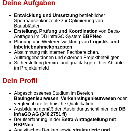
Deine Aufgaben
Entwicklung und Umsetzung
betrieblicher
Sperrpausenkonzepte zur Optimierung von
Bauabläufen
Erstellung, Prüfung und Koordination
von Betra-
Anträgen im DB InfraGO-System
BBPNeo
Planung und Weiterentwicklung von
Logistik- und
Inbetriebnahmekonzepten
Abstimmung mit internen Fachbereichen,
Auftraggeber:innen und externen Projektbeteiligten
Sicherstellung termin- und qualitätsgerechter Abläufe
im Projektumfeld
Dein Profil
Abgeschlossenes Studium im Bereich
Bauingenieurwesen
,
Verkehrsingenieurwesen
oder
vergleichbare technische Qualifikation
Ausbildung gemäß den Ausbildungsrichtlinien der
DB
InfraGO AG (046.2751 ff)
Berufserfahrung in der
Betra-Antragstellung mit
BBPNeo
Analytisches Denken sowie
strukturierte und